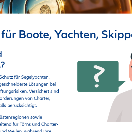
 für Boote, Yachten, Skip
d
l?
chutz für Segelyachten,
ßgeschneiderte Lösungen bei
tungsrisiken. Versichert sind
nforderungen von Charter,
ls berücksichtigt.
Küstenregionen sowie
itend für Törns und Charter-
und Wellen, während Ihre