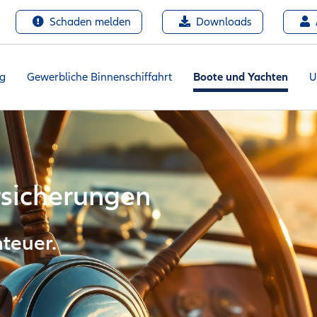
Schaden melden
Downloads
ng
Gewerbliche Binnenschiffahrt
Boote und Yachten
U
rsicherungen
nteuer.