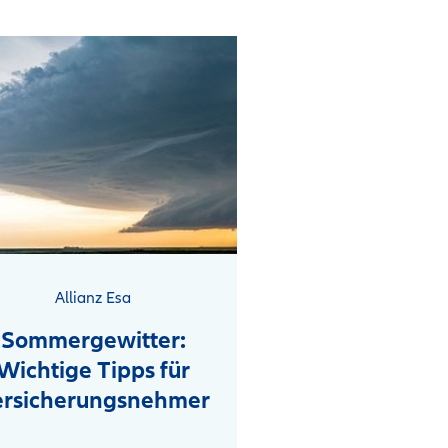
Allianz Esa
Boote und Yac
Sommergewitter:
Leinen Los! - S
Wichtige Tipps für
in die ne
ersicherungsnehmer
Wassersports
exklusi