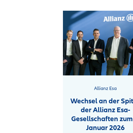
sche Versicherung
Allianz Esa
u Eigenheim –
Wechsel an der Spi
ompletter
der Allianz Esa-
herungsschutz
Gesellschaften zum
dem ersten
Januar 2026