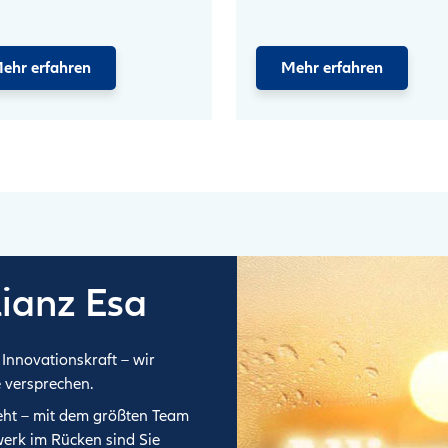
ehr erfahren
Mehr erfahren
lianz Esa
Innovationskraft – wir
e versprechen.
eht – mit dem größten Team
erk im Rücken sind Sie