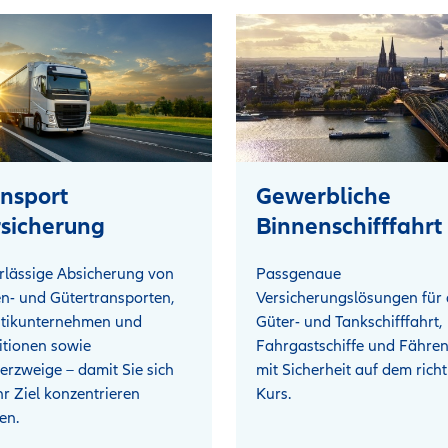
nsport
Gewerbliche
sicherung
Binnenschifffahrt
rlässige Absicherung von
Passgenaue
n- und Gütertransporten,
Versicherungslösungen für 
stikunternehmen und
Güter- und Tankschifffahrt,
itionen sowie
Fahrgastschiffe und Fähren
rzweige – damit Sie sich
mit Sicherheit auf dem rich
hr Ziel konzentrieren
Kurs.
en.