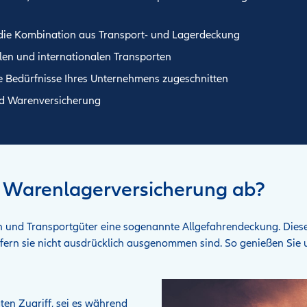
die Kombination aus Transport- und Lagerdeckung
len und internationalen Transporten
ie Bedürfnisse Ihres Unternehmens zugeschnitten
nd Warenversicherung
d Warenlagerversicherung ab?
n und Transportgüter eine sogenannte Allgefahrendeckung. Diese
fern sie nicht ausdrücklich ausgenommen sind. So genießen Sie 
ten Zugriff, sei es während