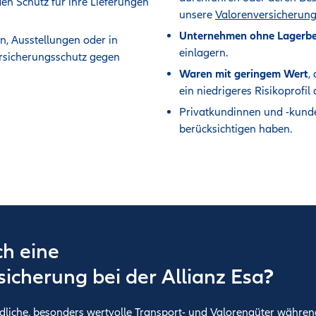
n Schutz für ihre Lieferungen
unsere
Valorenversicherun
Unternehmen ohne Lagerb
n, Ausstellungen oder in
einlagern.
ersicherungsschutz gegen
Waren mit geringem Wert
,
ein niedrigeres Risikoprofil
Privatkundinnen und -kunde
berücksichtigen haben.
ch eine
?
icherung bei der Allianz Esa
dliche, besonders wertvolle Transport- und Valorengüter während